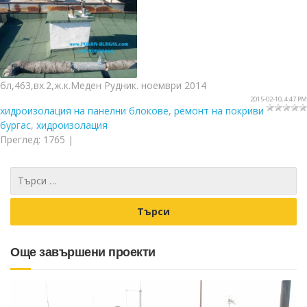
бл,463,вх.2,ж.к.Меден Рудник. ноември 2014
2015-02-10, 4:47 PM
хидроизолация на панелни блокове
,
ремонт на покриви
бургас
,
хидроизолация
Преглед
:
1765
|
Още завършени проекти